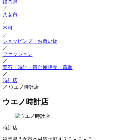
福岡県
／
八女市
／
本村
／
ショッピング・お買い物
／
ファッション
／
宝石・時計・貴金属販売・買取
／
時計店
／
ウエノ時計店
ウエノ時計店
時計店
福岡県八女市本村清水町４２５－６－５