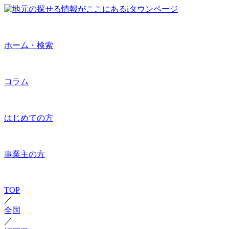
ホーム・検索
コラム
はじめての方
事業主の方
TOP
／
全国
／