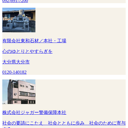
092-691-7200
有限会社東和石材／本社・工場
心のゆとりとやすらぎを
大分県大分市
0120-140182
株式会社ジャガー警備保障本社
社会の要請にこたえ 社会とともに歩み 社会のために寄与