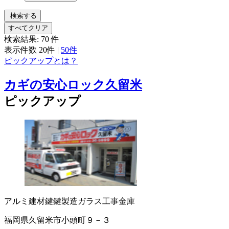
検索する
すべてクリア
検索結果:
70
件
表示件数
20件
|
50件
ピックアップとは？
カギの安心ロック久留米
ピックアップ
アルミ建材
鍵
鍵製造
ガラス工事
金庫
福岡県久留米市小頭町９－３