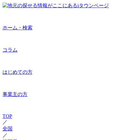
ホーム・検索
コラム
はじめての方
事業主の方
TOP
／
全国
／