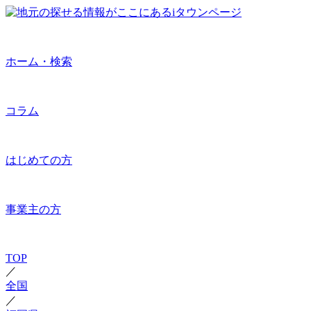
ホーム・検索
コラム
はじめての方
事業主の方
TOP
／
全国
／