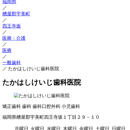
福岡県
／
糟屋郡宇美町
／
四王寺坂
／
医療・介護
／
医療
／
一般歯科
／
たかはしけいじ歯科医院
たかはしけいじ歯科医院
矯正歯科
歯科
歯科口腔外科
小児歯科
福岡県糟屋郡宇美町四王寺坂１丁目２９－１０
月曜日
火曜日
水曜日
木曜日
金曜日
土曜日
日曜日