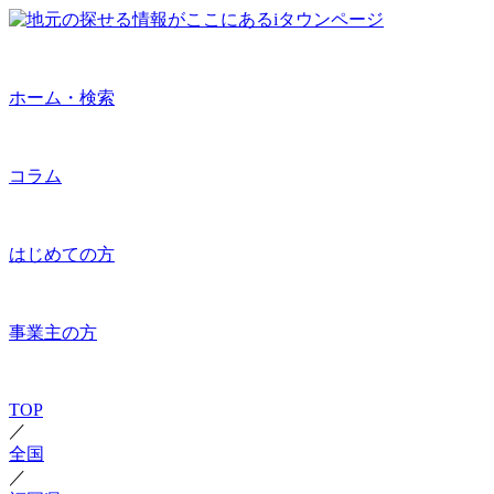
ホーム・検索
コラム
はじめての方
事業主の方
TOP
／
全国
／