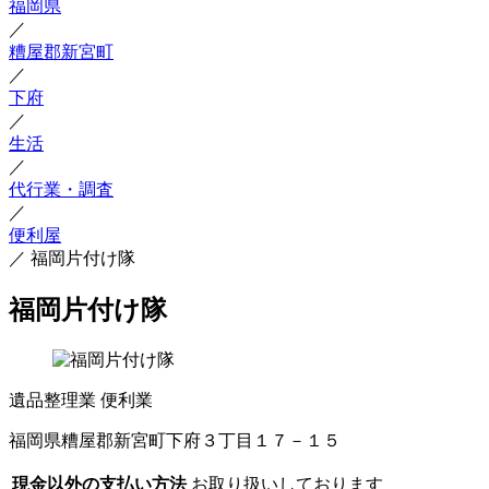
福岡県
／
糟屋郡新宮町
／
下府
／
生活
／
代行業・調査
／
便利屋
／
福岡片付け隊
福岡片付け隊
遺品整理業
便利業
福岡県糟屋郡新宮町下府３丁目１７－１５
現金以外の支払い方法
お取り扱いしております