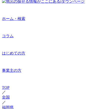
ホーム・検索
コラム
はじめての方
事業主の方
TOP
／
全国
／
福岡県