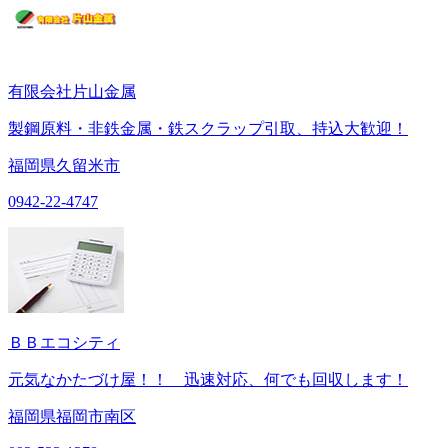
有限会社片山金属
製鋼原料・非鉄金属・鉄スクラップ引取、持込大歓迎！
福岡県久留米市
0942-22-4747
ＢＢエコシティ
元気なかたづけ屋！！ 迅速対応、何でも回収します！
福岡県福岡市南区