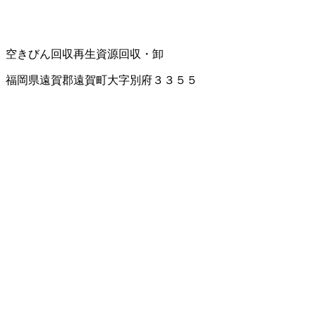
空きびん回収
再生資源回収・卸
福岡県遠賀郡遠賀町大字別府３３５５