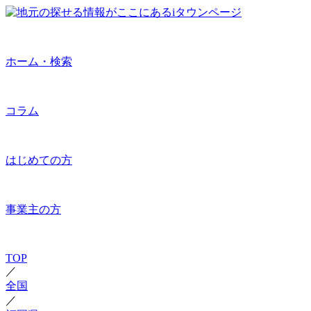
ホーム・検索
コラム
はじめての方
事業主の方
TOP
／
全国
／