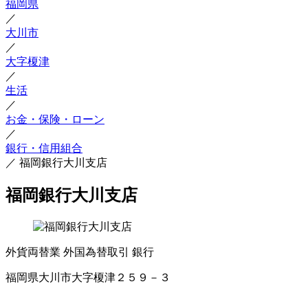
福岡県
／
大川市
／
大字榎津
／
生活
／
お金・保険・ローン
／
銀行・信用組合
／
福岡銀行大川支店
福岡銀行大川支店
外貨両替業
外国為替取引
銀行
福岡県大川市大字榎津２５９－３