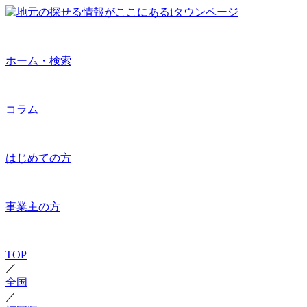
ホーム・検索
コラム
はじめての方
事業主の方
TOP
／
全国
／