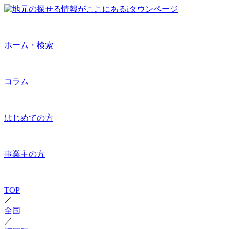
ホーム・検索
コラム
はじめての方
事業主の方
TOP
／
全国
／