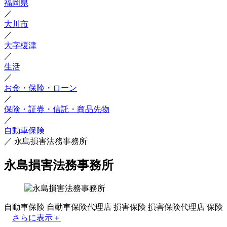
福岡県
／
大川市
／
大字榎津
／
生活
／
お金・保険・ローン
／
保険・証券・信託・商品先物
／
自動車保険
／
永島損害法務事務所
永島損害法務事務所
自動車保険
自動車保険代理店
損害保険
損害保険代理店
保険
さらに表示＋