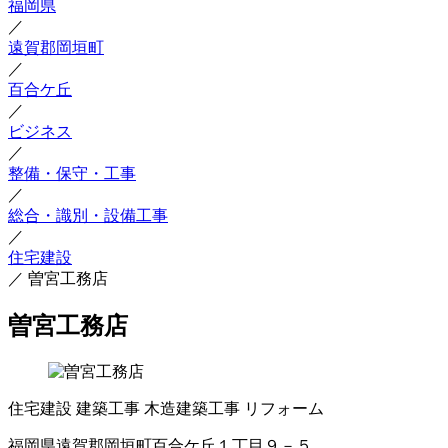
福岡県
／
遠賀郡岡垣町
／
百合ケ丘
／
ビジネス
／
整備・保守・工事
／
総合・識別・設備工事
／
住宅建設
／
曽宮工務店
曽宮工務店
住宅建設
建築工事
木造建築工事
リフォーム
福岡県遠賀郡岡垣町百合ケ丘１丁目９－５