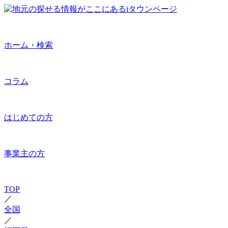
ホーム・検索
コラム
はじめての方
事業主の方
TOP
／
全国
／