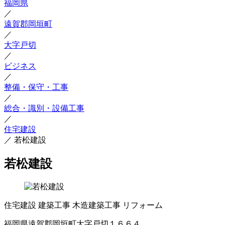
福岡県
／
遠賀郡岡垣町
／
大字戸切
／
ビジネス
／
整備・保守・工事
／
総合・識別・設備工事
／
住宅建設
／
若松建設
若松建設
住宅建設
建築工事
木造建築工事
リフォーム
福岡県遠賀郡岡垣町大字戸切１６６４