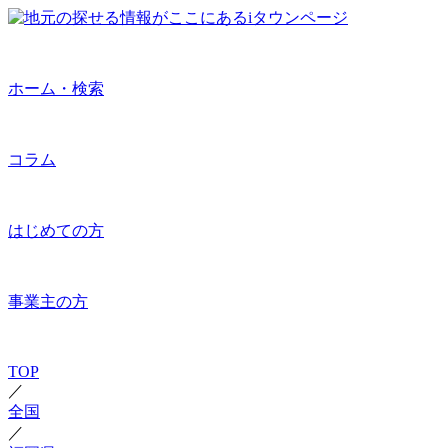
ホーム・検索
コラム
はじめての方
事業主の方
TOP
／
全国
／