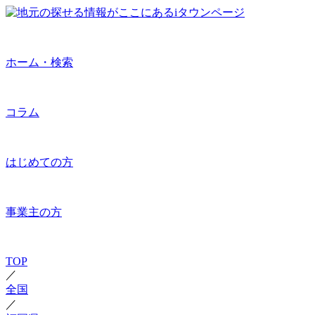
ホーム・検索
コラム
はじめての方
事業主の方
TOP
／
全国
／