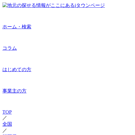
ホーム・検索
コラム
はじめての方
事業主の方
TOP
／
全国
／