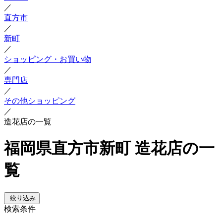
／
直方市
／
新町
／
ショッピング・お買い物
／
専門店
／
その他ショッピング
／
造花店の一覧
福岡県直方市新町 造花店の一
覧
絞り込み
検索条件