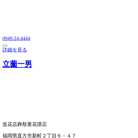
0949-24-4444
詳細を見る
立薗一男
造花店
葬祭業
花環店
福岡県直方市新町２丁目６－４７