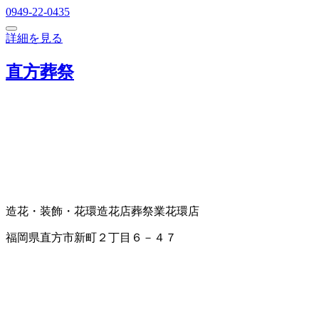
0949-22-0435
詳細を見る
直方葬祭
造花・装飾・花環
造花店
葬祭業
花環店
福岡県直方市新町２丁目６－４７