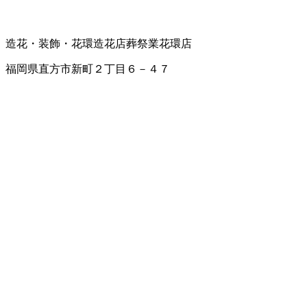
造花・装飾・花環
造花店
葬祭業
花環店
福岡県直方市新町２丁目６－４７