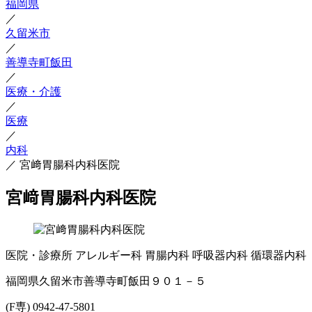
福岡県
／
久留米市
／
善導寺町飯田
／
医療・介護
／
医療
／
内科
／
宮﨑胃腸科内科医院
宮﨑胃腸科内科医院
医院・診療所
アレルギー科
胃腸内科
呼吸器内科
循環器内科
福岡県久留米市善導寺町飯田９０１－５
(F専) 0942-47-5801