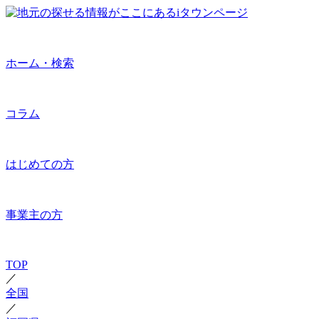
ホーム・検索
コラム
はじめての方
事業主の方
TOP
／
全国
／