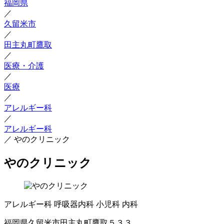
福岡県
／
久留米市
／
田主丸町鷹取
／
医療・介護
／
医療
／
アレルギー科
／
アレルギー科
／
やのクリニック
やのクリニック
アレルギー科
呼吸器内科
小児科
内科
福岡県久留米市田主丸町鷹取５３３