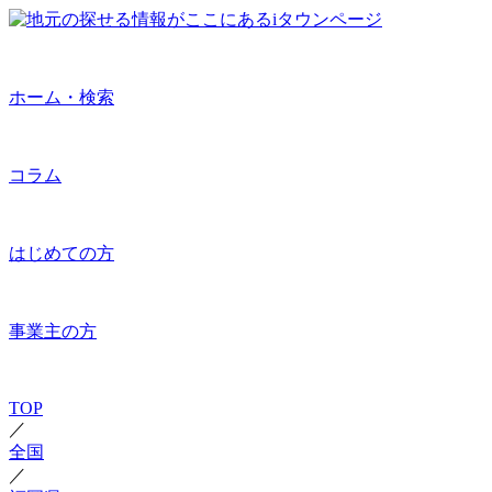
ホーム・検索
コラム
はじめての方
事業主の方
TOP
／
全国
／