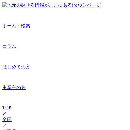
ホーム・検索
コラム
はじめての方
事業主の方
TOP
／
全国
／