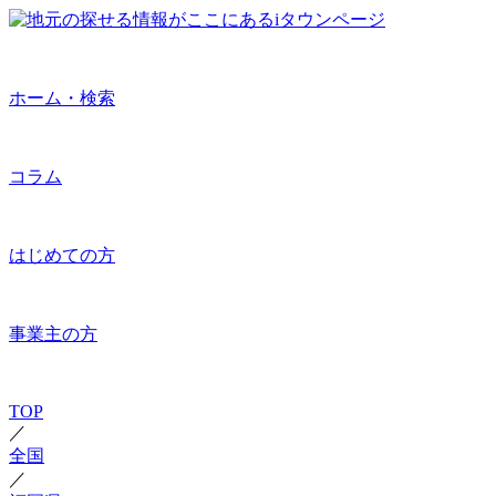
ホーム・検索
コラム
はじめての方
事業主の方
TOP
／
全国
／