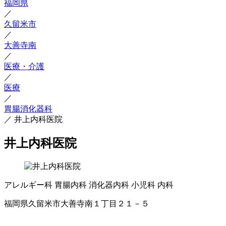
福岡県
／
久留米市
／
大善寺南
／
医療・介護
／
医療
／
胃腸消化器科
／
井上内科医院
井上内科医院
アレルギー科
胃腸内科
消化器内科
小児科
内科
福岡県久留米市大善寺南１丁目２１－５