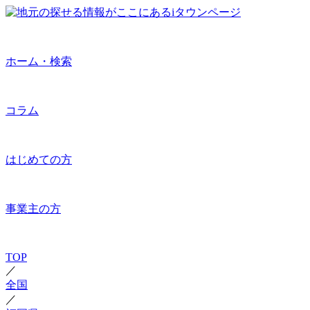
ホーム・検索
コラム
はじめての方
事業主の方
TOP
／
全国
／