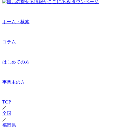
ホーム・検索
コラム
はじめての方
事業主の方
TOP
／
全国
／
福岡県