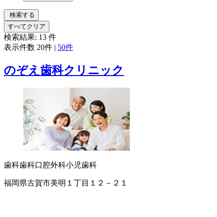
検索する
すべてクリア
検索結果:
13
件
表示件数
20件
|
50件
のぞえ歯科クリニック
歯科
歯科口腔外科
小児歯科
福岡県古賀市美明１丁目１２－２１