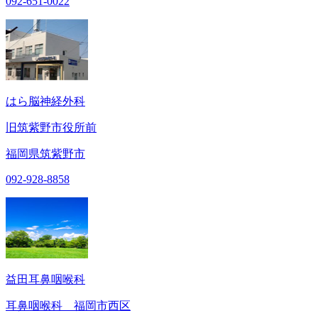
092-651-0022
はら脳神経外科
旧筑紫野市役所前
福岡県筑紫野市
092-928-8858
益田耳鼻咽喉科
耳鼻咽喉科 福岡市西区