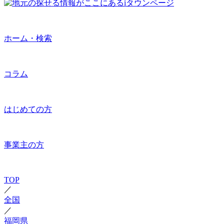
ホーム・検索
コラム
はじめての方
事業主の方
TOP
／
全国
／
福岡県