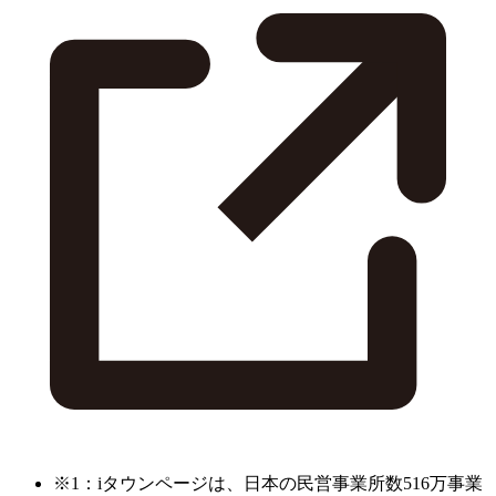
※1：iタウンページは、日本の民営事業所数516万事業