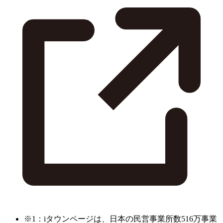
※1：iタウンページは、日本の民営事業所数516万事業