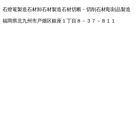
石燈篭製造
石材卸
石材製造
石材切断・切削
石材彫刻品製造
福岡県北九州市戸畑区銀座１丁目８－３７－８１１