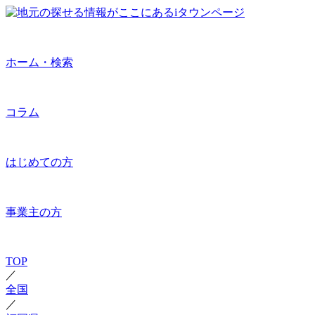
ホーム・検索
コラム
はじめての方
事業主の方
TOP
／
全国
／