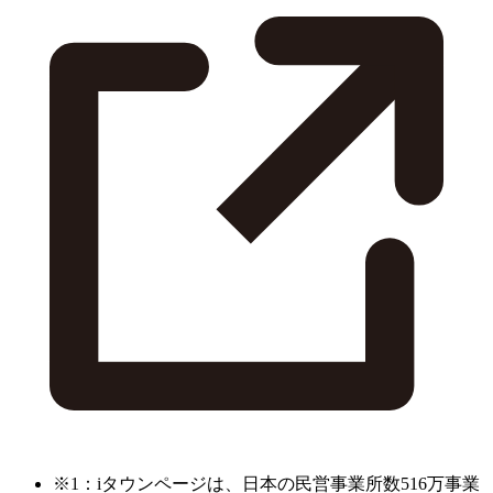
※1：iタウンページは、日本の民営事業所数516万事業