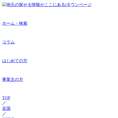
ホーム・検索
コラム
はじめての方
事業主の方
TOP
／
全国
／