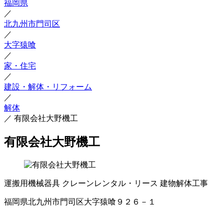
福岡県
／
北九州市門司区
／
大字猿喰
／
家・住宅
／
建設・解体・リフォーム
／
解体
／
有限会社大野機工
有限会社大野機工
運搬用機械器具
クレーンレンタル・リース
建物解体工事
福岡県北九州市門司区大字猿喰９２６－１