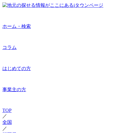
ホーム・検索
コラム
はじめての方
事業主の方
TOP
／
全国
／