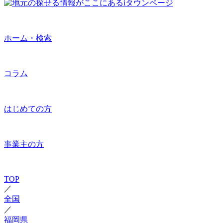
ホーム・検索
コラム
はじめての方
事業主の方
TOP
／
全国
／
福岡県