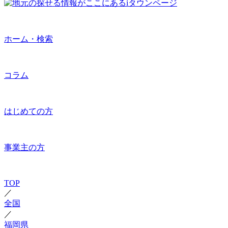
ホーム・検索
コラム
はじめての方
事業主の方
TOP
／
全国
／
福岡県