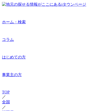
ホーム・検索
コラム
はじめての方
事業主の方
TOP
／
全国
／