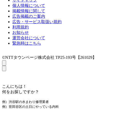
サイトマップ
個人情報について
掲載情報に関して
広告掲載のご案内
広告・サービス取扱い規約
利用規約
お知らせ
運営会社について
緊急時はこちら
©NTTタウンページ株式会社 TP25-193号【261029】
こんにちは！
何をお探しですか？
例）渋谷駅の水まわり修理業者
例）世田谷区の土日にやっている内科