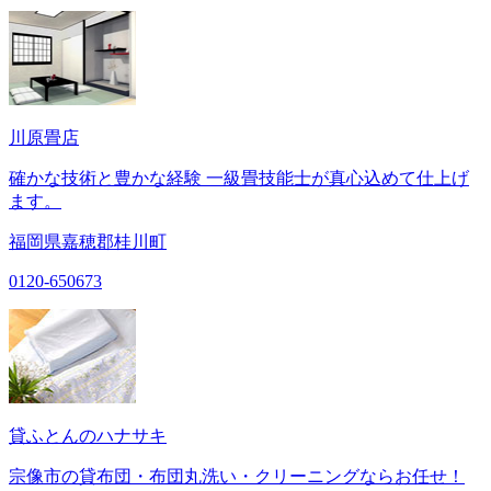
川原畳店
確かな技術と豊かな経験 一級畳技能士が真心込めて仕上げ
ます。
福岡県嘉穂郡桂川町
0120-650673
貸ふとんのハナサキ
宗像市の貸布団・布団丸洗い・クリーニングならお任せ！