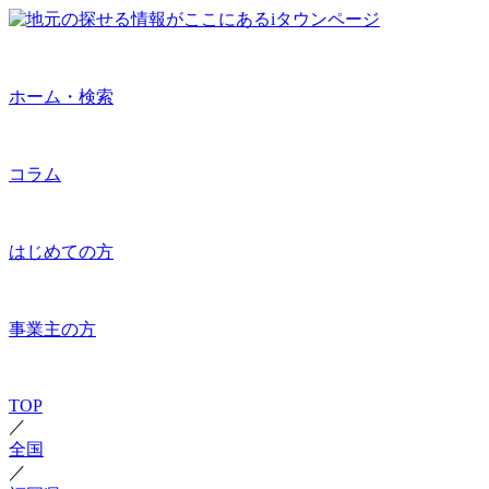
ホーム・検索
コラム
はじめての方
事業主の方
TOP
／
全国
／