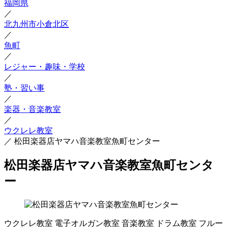
福岡県
／
北九州市小倉北区
／
魚町
／
レジャー・趣味・学校
／
塾・習い事
／
楽器・音楽教室
／
ウクレレ教室
／
松田楽器店ヤマハ音楽教室魚町センター
松田楽器店ヤマハ音楽教室魚町センタ
ー
ウクレレ教室
電子オルガン教室
音楽教室
ドラム教室
フルー