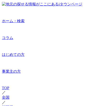
ホーム・検索
コラム
はじめての方
事業主の方
TOP
／
全国
／