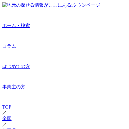
ホーム・検索
コラム
はじめての方
事業主の方
TOP
／
全国
／