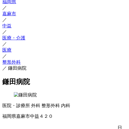
福岡県
／
嘉麻市
／
中益
／
医療・介護
／
医療
／
整形外科
／
鎌田病院
鎌田病院
医院・診療所
外科
整形外科
内科
福岡県嘉麻市中益４２０
日