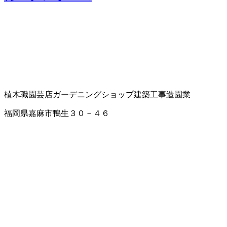
植木職
園芸店
ガーデニングショップ
建築工事
造園業
福岡県嘉麻市鴨生３０－４６