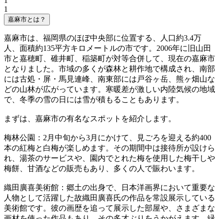
1
1
嘉麻市とは？
嘉麻市は、福岡県のほぼ中央部に位置する、人口約3.4万
人、面積約135平方キロメートルの市です。2006年に旧山田
市と嘉穂町、碓井町、稲築町が対等合併して、現在の嘉麻市
となりました。市域の多くが森林と耕作地で構成され、南部
には古処・屏・馬見連峰、南東部には戸谷ヶ岳、熊ヶ畑山な
どの山林が広がっています。寒暖差が激しい内陸気候の地域
で、冬季の雪の日には雪が積もることもあります。
まずは、嘉麻市の有名なスポットを紹介します。
梅林公園：2月中旬から3月にかけて、見ごろを迎える約400
本の紅梅と白梅が楽しめます。その期間中は接待所が設けら
れ、湯茶のサービスや、園内でとれた梅を使用した梅干しや
梅餅、甘酒などの販売もあり、多くの人で賑わいます。
織田廣喜美術館：郷土の出身で、日本洋画界において重要な
人物として活躍した故織田廣喜氏の作品を常設展示している
美術館です。彼の画歴を追って展示した部屋や、さまざまな
画材を使った作品もあり、その多才ぶりをうかがえます。緑