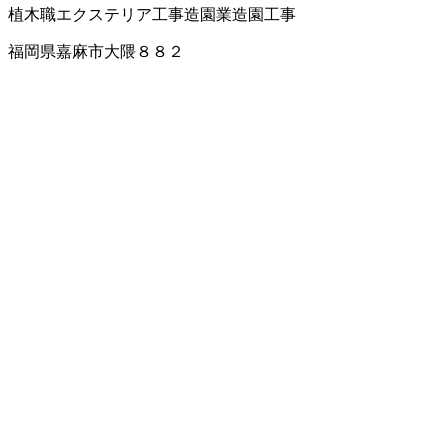
植木職
エクステリア工事
造園業
造園工事
福岡県嘉麻市大隈８８２