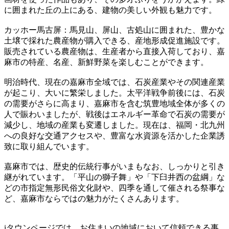
に囲まれた丘の上にある、建物の美しい外観も魅力です。
カッホー馬古屏：馬見山、屏山、古処山に囲まれた、豊かな
土壌で採れた農産物が購入できる、産地形成促進施設です。
販売されている農産物は、生産者から直接入荷しており、嘉
麻市の特産、名産、新鮮野菜を楽しむことができます。
明治時代、現在の嘉麻市全域では、石炭産業やその関連産業
が起こり、大いに繁栄しました。太平洋戦争前後には、石炭
の需要がさらに高まり、嘉麻市を含む筑豊地域全体が多くの
人で賑わいましたが、戦後はエネルギー革命で石炭の需要が
減少し、地域の産業も変遷しました。現在は、福岡・北九州
への良好な交通アクセスや、豊富な水資源を活かした企業誘
致に取り組んでいます。
嘉麻市では、歴史的伝統行事がいまもなお、しっかりと引き
継がれています。「平山の獅子舞」や「下臼井西の盆綱」な
どの市指定無形民俗文化財や、四季を通して催される祭事な
ど、嘉麻市ならではの魅力がたくさんあります。
iタウンページでは、お住まいの地域において信頼できる事