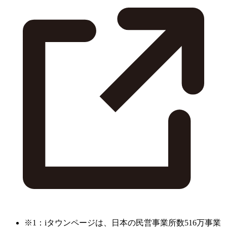
※1：iタウンページは、日本の民営事業所数516万事業