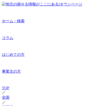
ホーム・検索
コラム
はじめての方
事業主の方
TOP
／
全国
／