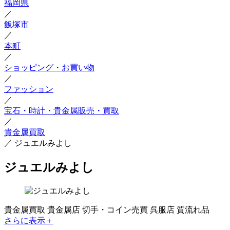
福岡県
／
飯塚市
／
本町
／
ショッピング・お買い物
／
ファッション
／
宝石・時計・貴金属販売・買取
／
貴金属買取
／
ジュエルみよし
ジュエルみよし
貴金属買取
貴金属店
切手・コイン売買
呉服店
質流れ品
さらに表示＋