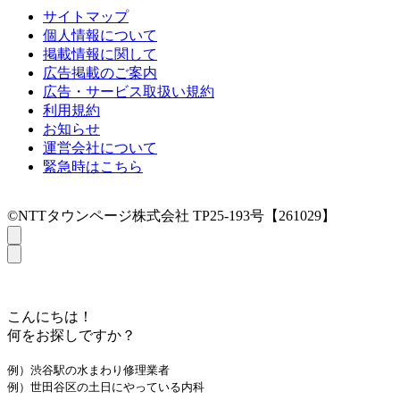
サイトマップ
個人情報について
掲載情報に関して
広告掲載のご案内
広告・サービス取扱い規約
利用規約
お知らせ
運営会社について
緊急時はこちら
©NTTタウンページ株式会社 TP25-193号【261029】
こんにちは！
何をお探しですか？
例）渋谷駅の水まわり修理業者
例）世田谷区の土日にやっている内科