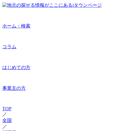
ホーム・検索
コラム
はじめての方
事業主の方
TOP
／
全国
／