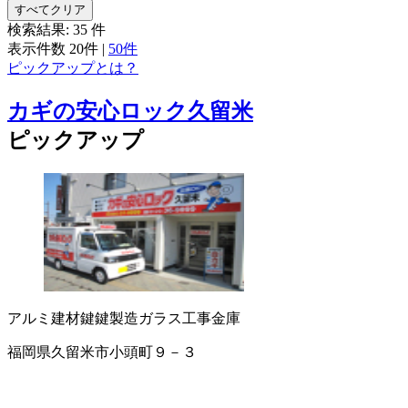
すべてクリア
検索結果:
35
件
表示件数
20件
|
50件
ピックアップとは？
カギの安心ロック久留米
ピックアップ
アルミ建材
鍵
鍵製造
ガラス工事
金庫
福岡県久留米市小頭町９－３