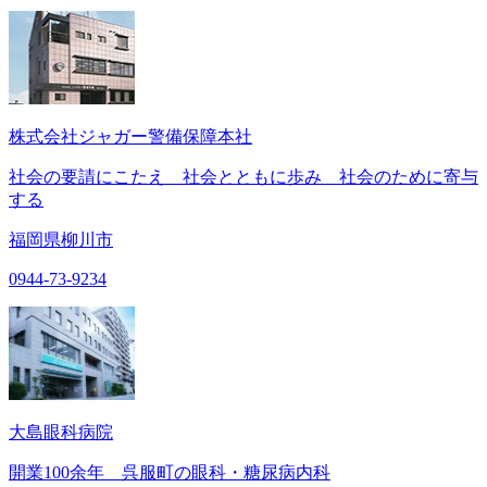
株式会社ジャガー警備保障本社
社会の要請にこたえ 社会とともに歩み 社会のために寄与
する
福岡県柳川市
0944-73-9234
大島眼科病院
開業100余年 呉服町の眼科・糖尿病内科