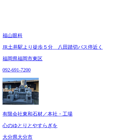
福山眼科
JR土井駅より徒歩５分 八田踏切バス停近く
福岡県福岡市東区
092-691-7200
有限会社東和石材／本社・工場
心のゆとりとやすらぎを
大分県大分市