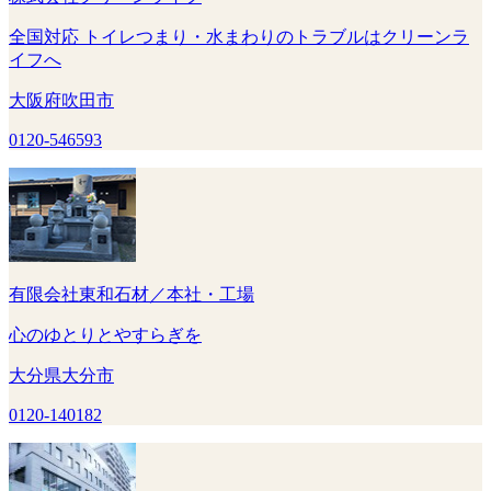
全国対応 トイレつまり・水まわりのトラブルはクリーンラ
イフへ
大阪府吹田市
0120-546593
有限会社東和石材／本社・工場
心のゆとりとやすらぎを
大分県大分市
0120-140182