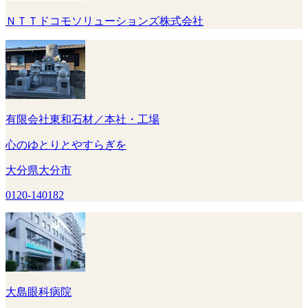
ＮＴＴドコモソリューションズ株式会社
有限会社東和石材／本社・工場
心のゆとりとやすらぎを
大分県大分市
0120-140182
大島眼科病院