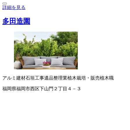
詳細を見る
多田造園
アルミ建材
石垣工事
遺品整理業
植木栽培・販売
植木職
福岡県福岡市西区下山門２丁目４－３