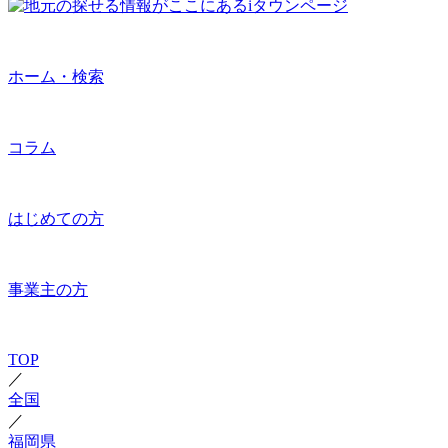
ホーム・検索
コラム
はじめての方
事業主の方
TOP
／
全国
／
福岡県