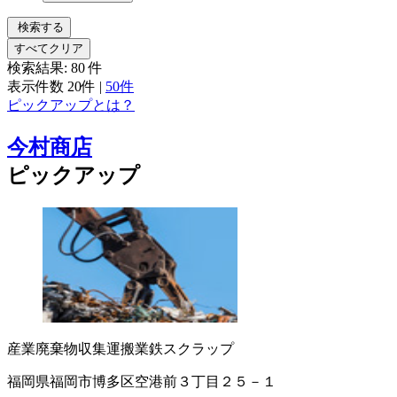
検索する
すべてクリア
検索結果:
80
件
表示件数
20件
|
50件
ピックアップとは？
今村商店
ピックアップ
産業廃棄物収集運搬業
鉄スクラップ
福岡県福岡市博多区空港前３丁目２５－１