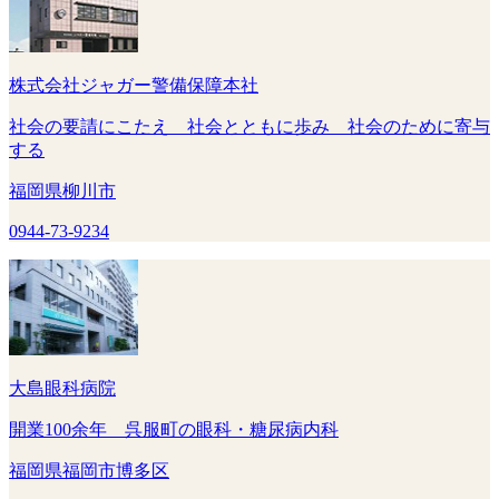
株式会社ジャガー警備保障本社
社会の要請にこたえ 社会とともに歩み 社会のために寄与
する
福岡県柳川市
0944-73-9234
大島眼科病院
開業100余年 呉服町の眼科・糖尿病内科
福岡県福岡市博多区