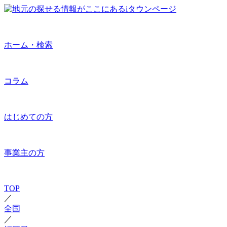
ホーム・検索
コラム
はじめての方
事業主の方
TOP
／
全国
／