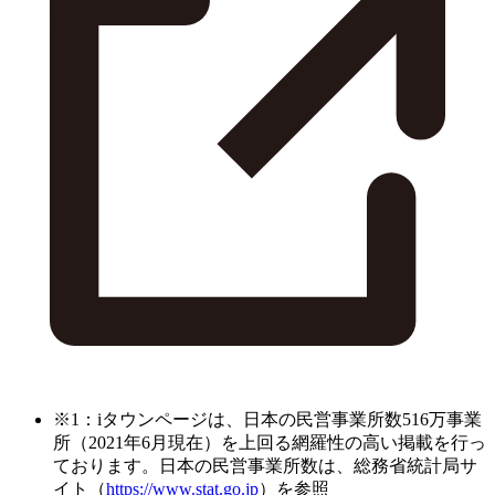
※1：iタウンページは、日本の民営事業所数516万事業
所（2021年6月現在）を上回る網羅性の高い掲載を行っ
ております。日本の民営事業所数は、総務省統計局サ
イト（
https://www.stat.go.jp
）を参照