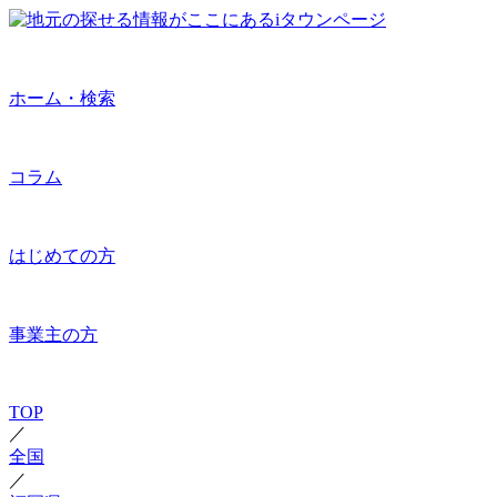
ホーム・検索
コラム
はじめての方
事業主の方
TOP
／
全国
／