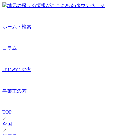
ホーム・検索
コラム
はじめての方
事業主の方
TOP
／
全国
／